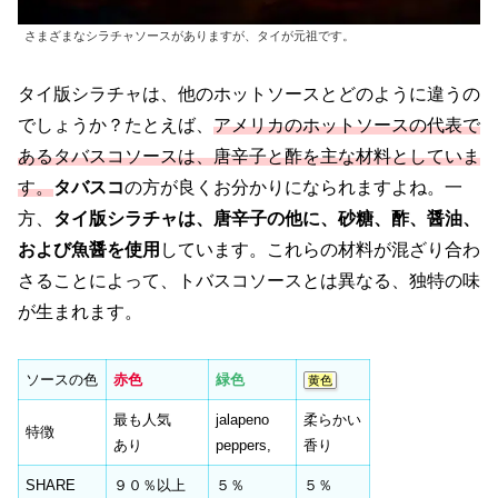
さまざまなシラチャソースがありますが、タイが元祖です。
タイ版シラチャは、他のホットソースとどのように違うの
でしょうか？たとえば、
アメリカのホットソースの代表で
あるタバスコソースは、唐辛子と酢を主な材料としていま
す。
タバスコ
の方が良くお分かりになられますよね。一
方、
タイ版シラチャは、唐辛子の他に、砂糖、酢、醤油、
および魚醤を使用
しています。これらの材料が混ざり合わ
さることによって、トバスコソースとは異なる、独特の味
が生まれます。
ソースの色
赤色
緑色
黄色
最も人気
jalapeno
柔らかい
特徴
あり
peppers,
香り
SHARE
９０％以上
５％
５％