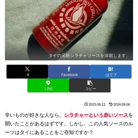
タイの元祖シラチャソースを深堀します。
X
Facebook
はてブ
LINE
コピー
2023.06.12
2024.09.06
辛いものが好きな人なら、
シラチャーという赤いソース
を
聞いたことがあるはずです。しかし、この人気ソースのル
ーツはタイにあることをご存知ですか？