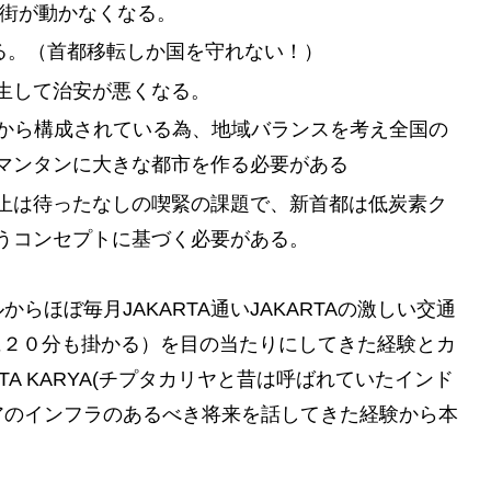
で街が動かなくなる。
る。（首都移転しか国を守れない！）
生して治安が悪くなる。
から構成されている為、地域バランスを考え全国の
マンタンに大きな都市を作る必要がある
止は待ったなしの喫緊の課題で、新首都は低炭素ク
うコンセプトに基づく必要がある。
ほぼ毎月JAKARTA通いJAKARTAの激しい交通
に２０分も掛かる）を目の当たりにしてきた経験とカ
A KARYA(チプタカリヤと昔は呼ばれていたインド
アのインフラのあるべき将来を話してきた経験から本