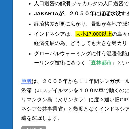
人口過密の解消 ジャカルタの人口過密
JAKARTAが、２０５０年にほぼ水没
す
経済格差が更に広がり、暴動が各地で派
インドネシアは、
大小17,000以上
の島々
経済発展の為、どうしても大きな島カリ
グローバルウォーミングに伴う温暖化防
ーリング技術に基づく「
森林都市
」とい
筆者
は、２００５年から１１年間シンガポールから
渋滞（JLスデイルマンを１００M車で動くの
リマンタン島（ヌサンタラ）に度々通い旧CIPT
ネシア公共事業省）と幾度となくインドネシ
編を深堀します。