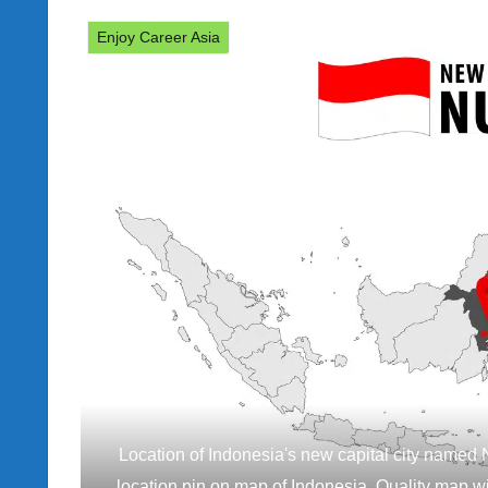
Enjoy Career Asia
Location of Indonesia's new capital city nam
location pin on map of Indonesia. Quality map wi