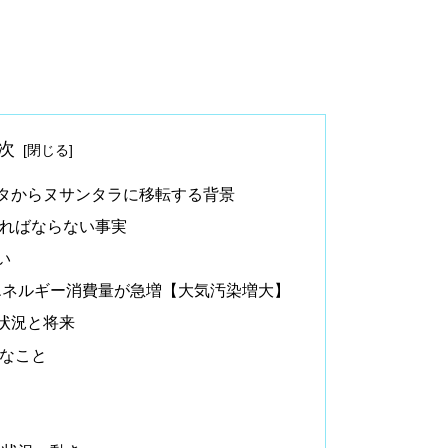
次
タからヌサンタラに移転する背景
ればならない事実
い
エネルギー消費量が急増【大気汚染増大】
状況と将来
なこと