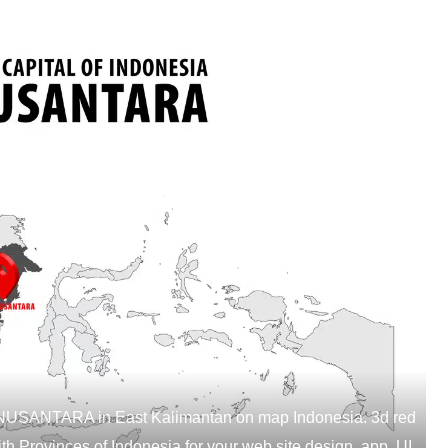
ed NUSANTARA in East Kalimantan on map Indonesia. 3d red
th Provinces of Indonesia for your web site design, app, UI.